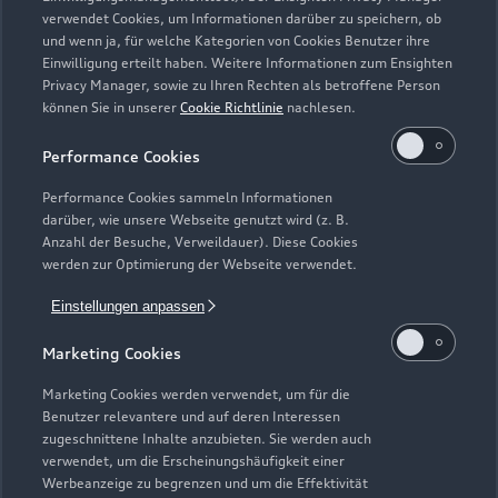
Zurück nach oben
verwendet Cookies, um Informationen darüber zu speichern, ob
und wenn ja, für welche Kategorien von Cookies Benutzer ihre
Einwilligung erteilt haben. Weitere Informationen zum Ensighten
Modelle
Privacy Manager, sowie zu Ihren Rechten als betroffene Person
können Sie in unserer
Cookie Richtlinie
nachlesen.
Kaufen & leasen
Alle Modelle
Performance Cookies
Modelle vergleichen
Service & Zubehör
Performance Cookies sammeln Informationen
Neuwagensuche
darüber, wie unsere Webseite genutzt wird (z. B.
Elektromodelle
Anzahl der Besuche, Verweildauer). Diese Cookies
Gebrauchtwagensuche
Support
werden zur Optimierung der Webseite verwendet.
Saisonale Angebote
Plug-in-Hybride
Gebrauchtwagen
Einstellungen anpassen
Audi Services
Über Audi
Kundenservice
Finanzierung
Marketing Cookies
Garantie
Händlersuche
Aktionen & Angebote
Unternehmen
Marketing Cookies werden verwendet, um für die
Audi digital services
Benutzer relevantere und auf deren Interessen
Audi Code
Geschäftskunden
Karriere
zugeschnittene Inhalte anzubieten. Sie werden auch
myAudi
verwendet, um die Erscheinungshäufigkeit einer
Häufige Fragen (FAQ)
Investor Relations
Werbeanzeige zu begrenzen und um die Effektivität