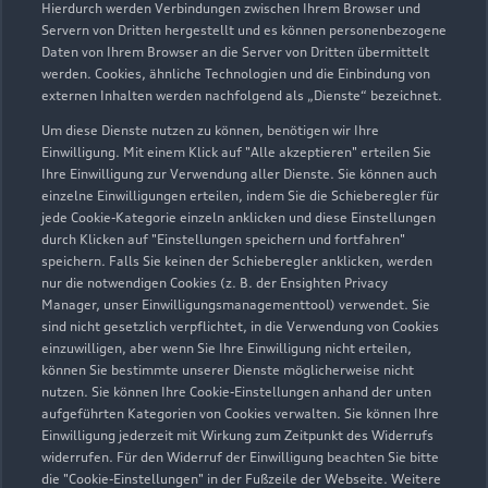
Hierdurch werden Verbindungen zwischen Ihrem Browser und
Servern von Dritten hergestellt und es können personenbezogene
Daten von Ihrem Browser an die Server von Dritten übermittelt
werden. Cookies, ähnliche Technologien und die Einbindung von
externen Inhalten werden nachfolgend als „Dienste“ bezeichnet.
Um diese Dienste nutzen zu können, benötigen wir Ihre
Einwilligung. Mit einem Klick auf "Alle akzeptieren" erteilen Sie
Ihre Einwilligung zur Verwendung aller Dienste. Sie können auch
Audi Pflegemitteltasche
einzelne Einwilligungen erteilen, indem Sie die Schieberegler für
jede Cookie-Kategorie einzeln anklicken und diese Einstellungen
Sommer
durch Klicken auf "Einstellungen speichern und fortfahren"
speichern. Falls Sie keinen der Schieberegler anklicken, werden
Damit Ihr Audi auch im Sommer glänzt: die
nur die notwendigen Cookies (z. B. der Ensighten Privacy
passende Pflege in einer Tasche.
Manager, unser Einwilligungsmanagementtool) verwendet. Sie
sind nicht gesetzlich verpflichtet, in die Verwendung von Cookies
Zur Audi Shopping World
einzuwilligen, aber wenn Sie Ihre Einwilligung nicht erteilen,
können Sie bestimmte unserer Dienste möglicherweise nicht
nutzen. Sie können Ihre Cookie-Einstellungen anhand der unten
aufgeführten Kategorien von Cookies verwalten. Sie können Ihre
Einwilligung jederzeit mit Wirkung zum Zeitpunkt des Widerrufs
widerrufen. Für den Widerruf der Einwilligung beachten Sie bitte
die "Cookie-Einstellungen" in der Fußzeile der Webseite. Weitere