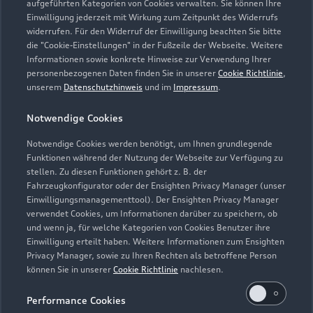
aufgeführten Kategorien von Cookies verwalten. Sie können Ihre
Einwilligung jederzeit mit Wirkung zum Zeitpunkt des Widerrufs
widerrufen. Für den Widerruf der Einwilligung beachten Sie bitte
die "Cookie-Einstellungen" in der Fußzeile der Webseite. Weitere
Probefahrt vereinbaren
Informationen sowie konkrete Hinweise zur Verwendung Ihrer
personenbezogenen Daten finden Sie in unserer
Cookie Richtlinie
,
unserem
Datenschutzhinweis
und im
Impressum
.
Notwendige Cookies
BaderMainzl
Notwendige Cookies werden benötigt, um Ihnen grundlegende
Funktionen während der Nutzung der Webseite zur Verfügung zu
Autoverkauf
Servicepartner
e-tron
Service R8
stellen. Zu diesen Funktionen gehört z. B. der
Fahrzeugkonfigurator oder der Ensighten Privacy Manager (unser
Einwilligungsmanagementtool). Der Ensighten Privacy Manager
verwendet Cookies, um Informationen darüber zu speichern, ob
und wenn ja, für welche Kategorien von Cookies Benutzer ihre
Einwilligung erteilt haben. Weitere Informationen zum Ensighten
Privacy Manager, sowie zu Ihren Rechten als betroffene Person
können Sie in unserer
Cookie Richtlinie
nachlesen.
Performance Cookies