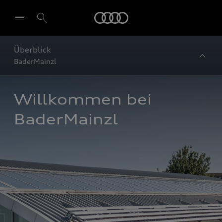
Startseite
Überblick
BaderMainzl
Willkommen bei 
BaderMainzl