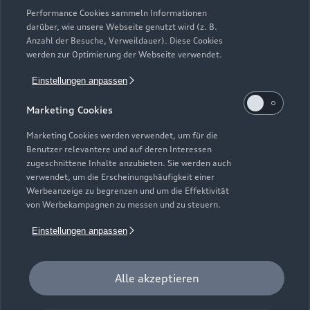
Performance Cookies sammeln Informationen
darüber, wie unsere Webseite genutzt wird (z. B.
Anzahl der Besuche, Verweildauer). Diese Cookies
werden zur Optimierung der Webseite verwendet.
Hans-Urmiller-Ring 40 A
Einstellungen anpassen
82515 Wolfratshausen
Marketing Cookies
08171 1609200
Marketing Cookies werden verwendet, um für die
Benutzer relevantere und auf deren Interessen
kontakt.audi.wor@badermainzl.de
zugeschnittene Inhalte anzubieten. Sie werden auch
verwendet, um die Erscheinungshäufigkeit einer
Werbeanzeige zu begrenzen und um die Effektivität
Kontaktdaten herunterladen
von Werbekampagnen zu messen und zu steuern.
Einstellungen anpassen
Öffnungszeiten
Alle akzeptieren
Verkauf