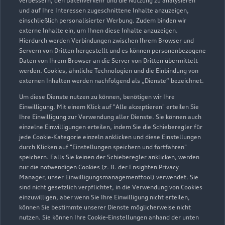
verbessern, den Datenverkehr und die Nutzung zu analysieren
beraten!
und auf Ihre Interessen zugeschnittene Inhalte anzuzeigen,
einschließlich personalisierter Werbung. Zudem binden wir
externe Inhalte ein, um Ihnen diese Inhalte anzuzeigen.
Entdecken Sie die Welt von Audi mit uns
Hierdurch werden Verbindungen zwischen Ihrem Browser und
Servern von Dritten hergestellt und es können personenbezogene
Daten von Ihrem Browser an die Server von Dritten übermittelt
werden. Cookies, ähnliche Technologien und die Einbindung von
externen Inhalten werden nachfolgend als „Dienste“ bezeichnet.
Um diese Dienste nutzen zu können, benötigen wir Ihre
Einwilligung. Mit einem Klick auf "Alle akzeptieren" erteilen Sie
Ihre Einwilligung zur Verwendung aller Dienste. Sie können auch
Verkaufsberater kontaktieren
einzelne Einwilligungen erteilen, indem Sie die Schieberegler für
jede Cookie-Kategorie einzeln anklicken und diese Einstellungen
durch Klicken auf "Einstellungen speichern und fortfahren"
speichern. Falls Sie keinen der Schieberegler anklicken, werden
nur die notwendigen Cookies (z. B. der Ensighten Privacy
Serviceberater kontaktieren
Manager, unser Einwilligungsmanagementtool) verwendet. Sie
sind nicht gesetzlich verpflichtet, in die Verwendung von Cookies
einzuwilligen, aber wenn Sie Ihre Einwilligung nicht erteilen,
können Sie bestimmte unserer Dienste möglicherweise nicht
nutzen. Sie können Ihre Cookie-Einstellungen anhand der unten
Servicetermin vereinbaren